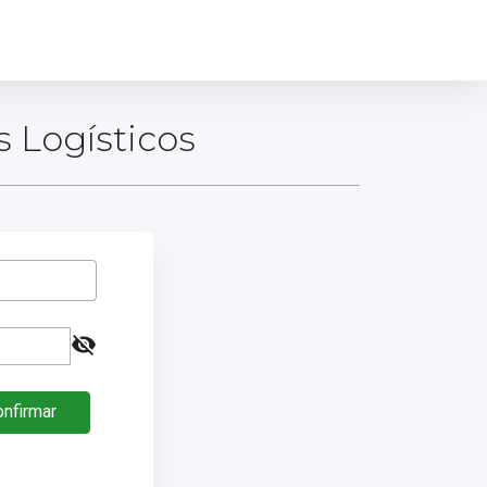
 Logísticos
visibility_off
nfirmar